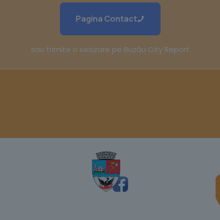
Pagina Contact
sau trimite o sesizare pe Buzău City Report