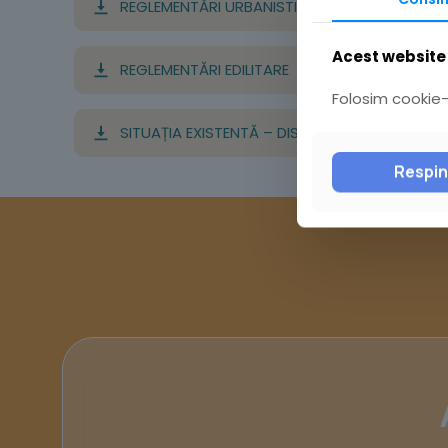
REGLEMENTĂRI URBANISTICE – ZONIFICARE
Acest website 
REGLEMENTĂRI EDILITARE
Folosim cookie-u
SITUAȚIA EXISTENTĂ – DISFUNCȚIONALITĂȚI
Respi