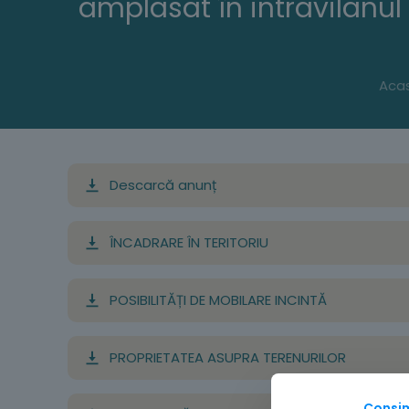
amplasat în intravilanul 
Aca
Descarcă anunț
ÎNCADRARE ÎN TERITORIU
POSIBILITĂȚI DE MOBILARE INCINTĂ
PROPRIETATEA ASUPRA TERENURILOR
Consi