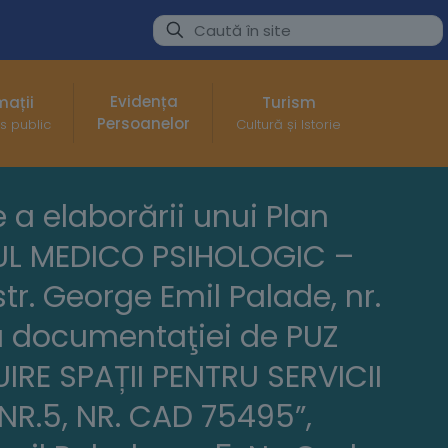
Evidența
mații
Turism
Persoanelor
s public
Cultură și Istorie
 a elaborării unui Plan
RUL MEDICO PSIHOLOGIC –
tr. George Emil Palade, nr.
a documentaţiei de PUZ
IRE SPAȚII PENTRU SERVICII
NR.5, NR. CAD 75495”,