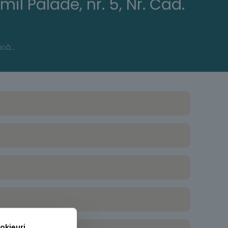
il Palade, nr. 5, Nr. Cad.
În vederea implicării publicului în etapa pregătitoare a elaborării unui Plan Urbanistic Zonal, aducem la cunoştinţă că S.C. CENTRUL MEDICO PSIHOLOGIC – PSIHOMEDICA S.R.L. cu sediul social în municipiul Buzău, str. George Emil Palade, nr. 7, jud. Buzău, a demarat procedura pentru aprobarea documentaţiei de PUZ pentru: „AUTORIZARE DESFIINTARE CORP C1 ȘI C2, CONSTRUIRE SPAȚII PENTRU SERVICII PROFESIONALE D+P+1E+M, STR. GEORGE EMIL PALADE, NR.5, NR. CAD 75495”, amplasat în intravilanul Municipiul Buzău, Str. George Emil Palade, nr. 5, Nr. Cad. 75495.
okieuri