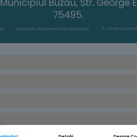
Municipiul Buzău, Str. George Em
75495.
să
Anunturi documentatii urbanism
mțământ
Detalii
Despre
Co