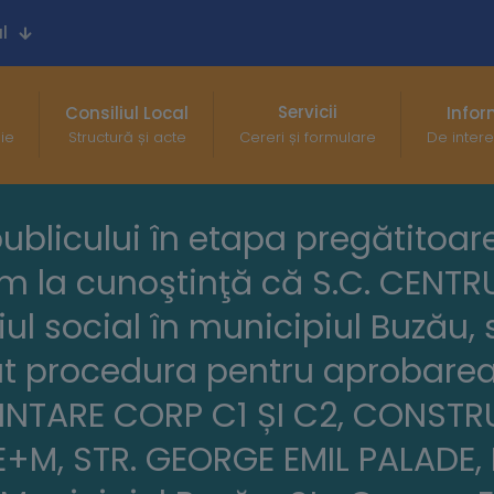
l
Servicii
Consiliul Local
Infor
gie
Structură și acte
Cereri și formulare
De intere
publicului în etapa pregătitoare
em la cunoştinţă că S.C. CENT
ul social în municipiul Buzău, s
rat procedura pentru aprobare
INTARE CORP C1 ȘI C2, CONSTRU
M, STR. GEORGE EMIL PALADE, 