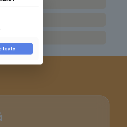
.
e toate
ă