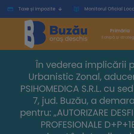
Taxe și impozite
Monitorul Oficial Loca
Primăria
Echipă și strate
În vederea implicării 
Urbanistic Zonal, aduc
PSIHOMEDICA S.R.L. cu sedi
7, jud. Buzău, a dema
pentru: „AUTORIZARE DESFI
PROFESIONALE D+P+1E+