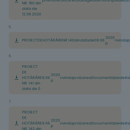
privind
rectificarea
3
a
bugetului
municipiului
Buz
NR. 160 din
data de
12.06.2020
5.
2020
PROIECT
DE
HOTĂRÂRE
NR
.
140
din
data
de
09
.
06
.
rivind
ap
p
6.
PROIECT
DE
2020
HOTĂRÂRE
9
.06
.
rivind
aprobarea
Documentației
de
Av
p
NR. 141 din
data de 0
7.
PROIECT
DE
2020
HOTĂRÂRE
9
.
06
.
rivind
aprobarea
Documentației
de
Av
p
NR. 142 din