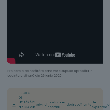
Proiectele de hotărâre care vor fi supuse aprobării în
ședința ordinară din 26 iunie 2020:
1.
PROIECT
DE
HOTĂRÂRE
constatarea
de
privind
de
drept
,
înainte
d
NR. 134 din
încetării
expirarea