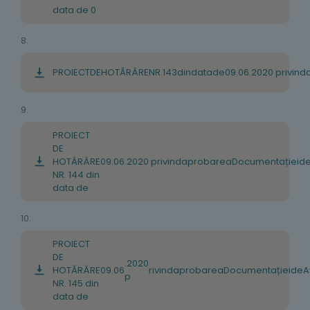
data de 0
8.
PROIECT
DE
HOTĂRÂRE
NR
.
143
din
data
de
09
.
06
.
2020
privind
9.
PROIECT
DE
HOTĂRÂRE
09
.
06
.
2020
privind
aprobarea
Documentației
d
NR. 144 din
data de
10.
PROIECT
DE
.2020
HOTĂRÂRE
09
.
06
rivind
aprobarea
Documentației
de
A
p
NR. 145 din
data de