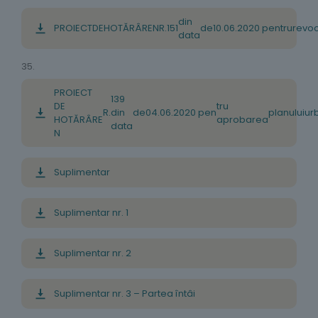
din
P
ROIECT
DE
HOTĂRÂRE
NR
.
151
de
10
.
06
.
2020
pentru
revo
data
35.
PROIECT
139
DE
tru
R
.
din
de
04
.
06
.
2020
pe
n
planului
ur
HOTĂRÂRE
aprobarea
data
N
Suplimentar
Suplimentar nr. 1
Suplimentar nr. 2
Suplimentar nr. 3 – Partea întâi