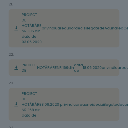
21.
PROIECT
DE
HOTĂRÂRE
privind
luarea
unor
decizii
legate
de
Adunarea
Ge
NR. 135 din
data de
03.06.2020
22.
PROIECT
data
HOTĂRÂRE
NR
.
1
6
9
din
18.
06
.
2020
privind
luarea
DE
de
23.
PROIECT
DE
HOTĂRÂRE
8.
06
.
2020
privind
luarea
unei
decizii
legate
de
co
NR. 168 din
data de 1
24.