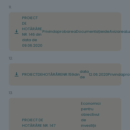
11.
PROIECT
DE
HOTĂRÂRE
Privind
aprobarea
Documentației
de
Avizare
a
Lu
NR. 146 din
data de
09.06.2020
12.
data
PROIECT
DE
HOTĂRÂRE
NR
.
159
din
12
.
06
.
2020
Privind
apro
de
13.
Economici
pentru
obiectivul
PROIECT DE
de
HOTĂRÂRE NR. 147
investiții