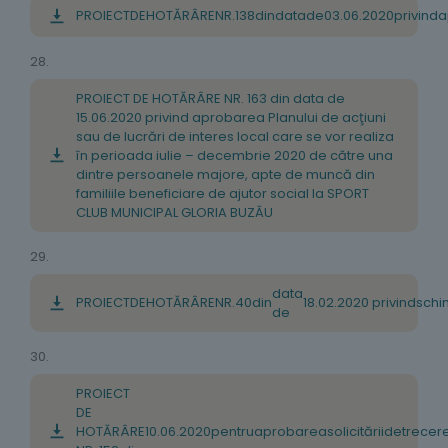
PROIECT
DE
HOTĂR
Â
RE
NR
.
138
din
data
de
03
.
06
.
2020
privind
a
28.
PROIECT DE HOTĂRÂRE NR. 163 din data de
15.06.2020 privind aprobarea Planului de acţiuni
sau de lucrări de interes local care se vor realiza
în perioada iulie – decembrie 2020 de către una
dintre persoanele majore, apte de muncă din
familiile beneficiare de ajutor social la SPORT
CLUB MUNICIPAL GLORIA BUZĂU
29.
data
PROIECT
DE
HOTĂRÂRE
NR
.
40
din
18
.
02
.
2020
privind
schi
de
30.
PROIECT
DE
HOTĂRÂRE
10
.
06
.
2020
pentru
aprobarea
solicitării
de
trecer