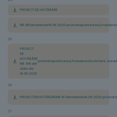
PROIECT DE HOTĂRÂRE
NR
.
165
din
data
de
16
.
06
.
2020
privind
repartizarea
,
în
vedere
25.
PROIECT
DE
HOTĂRÂRE
privind
repartizarea
,
în
vederea
închirierii
,
a
unei
NR. 166 din
data de
16.06.2020
26.
PROIECT
DE
HOTĂRÂRE
NR
.
167
din
data
de
16
.
06
.
2020
privind
r
27.