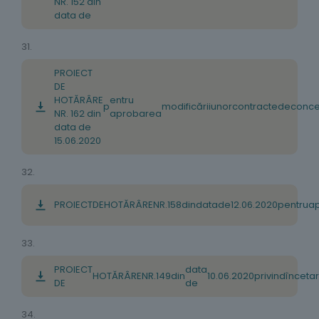
NR. 152 din
data de
31.
PROIECT
DE
HOTĂRÂRE
entru
p
modificării
unor
contracte
de
conce
NR. 162 din
aprobarea
data de
15.06.2020
32.
PROIECT
DE
HOTĂRÂRE
NR
.
158
din
data
de
12
.
06
.
2020
pe
n
tru
a
33.
PROIECT
data
HOTĂRÂRE
NR
.
149
din
10
.
06
.
2020
privind
înceta
DE
de
34.