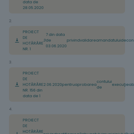
data de
28.05.2020
2.
PROIECT
7 din data
DE
3
de
privind
validarea
mandatului
de
cons
HOTĂRÂRE
03.06.2020
NR. 1
3.
PROIECT
DE
contului
HOTĂRÂRE
2
.
06
.
2020
pentru
aprobarea
execuţie
a
b
de
NR. 156 din
data de 1
4.
PROIECT
DE
HOTĂRÂRE