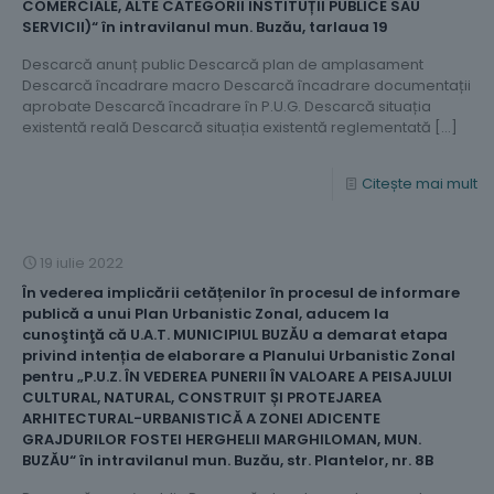
COMERCIALE, ALTE CATEGORII INSTITUȚII PUBLICE SAU
SERVICII)“ în intravilanul mun. Buzău, tarlaua 19
Descarcă anunț public Descarcă plan de amplasament
Descarcă încadrare macro Descarcă încadrare documentații
aprobate Descarcă încadrare în P.U.G. Descarcă situația
existentă reală Descarcă situația existentă reglementată
[…]
Citește mai mult
19 iulie 2022
În vederea implicării cetățenilor în procesul de informare
publică a unui Plan Urbanistic Zonal, aducem la
cunoştinţă că U.A.T. MUNICIPIUL BUZĂU a demarat etapa
privind intenția de elaborare a Planului Urbanistic Zonal
pentru „P.U.Z. ÎN VEDEREA PUNERII ÎN VALOARE A PEISAJULUI
CULTURAL, NATURAL, CONSTRUIT ȘI PROTEJAREA
ARHITECTURAL-URBANISTICĂ A ZONEI ADICENTE
GRAJDURILOR FOSTEI HERGHELII MARGHILOMAN, MUN.
BUZĂU“ în intravilanul mun. Buzău, str. Plantelor, nr. 8B