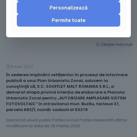
DISPOZIȚIE privind convocarea în şedinţă extraordinară a
Consiliului Local al Municipiului Buzău, pentru MIERCURI,
Personalizează
13.07.2022, ora 15:30
Permite toate
Descarcă dispoziție Ultima modificare la data de 28 martie
2026
Citește mai mult
6 iulie 2022
În vederea implicării cetățenilor în procesul de informare
publică a unui Plan Urbanistic Zonal, aducem la
cunoştinţă că, S.C. SOUFFLET MALT ROMANIA S.R.L., a
demarat etapa privind intenția de elaborare a Planului
Urbanistic Zonal pentru „AUTORIZARE AMPLASARE SISTEM
FOTOVOLTAIC“ în intravilanul mun. Buzău, tarlaua 37,
parcela 682/1, număr cadastral 53279
Descarcă anunț public Partea scrisă Partea desenată Ultima
modificare la data de 29 martie 2026