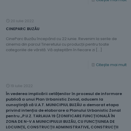
20 iulie 2022
CINEPARC BUZĂU
CineParc Buzău începând cu 22 iunie. Revenim la serile de
cinema din parcul Tineretului cu producții pentru toate
categoriile de vârstă. Vă așteptăm în fiecare zi
[…]
Citește mai mult
19 iulie 2022
În vederea implicării cetățenilor în procesul de informare
publică a unui Plan Urbanistic Zonal, aducem la
cunoştinţă că U.A.T. MUNICIPIUL BUZĂU a demarat etapa
privind intenția de elaborare a Planului Urbanistic Zonal
pentru „P.U.Z. TARLAUA 19 (ZONIFICARE FUNCȚIONALĂ ÎN
ZONA DE N-V A MUNICIPIULUI BUZĂU, CU FUNCȚIUNEA DE
LOCUINȚE, CONSTRUCȚII ADMINISTRATIVE, CONSTRUCȚII