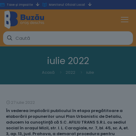
Taxe și impozite
Monitorul Oficial Local
iulie 2022
Acasă
2022
iulie
27 iulie 2022
În vederea implicării publicului în etapa pregătitoare a
elaborării propunerilor unui Plan Urbanistic de Detaliu,
aducem la cunoştinţă că S.C. AFILIU TRANS S.R.L. cu sediul
social în orașul Mizil, str. I. L. Caragiale, nr. 7, bl. 45, sc. A, et.
3, ap. 13, jud. Prahova, a demarat procedura pentru