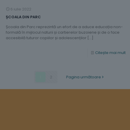
6 iulie 2022
ȘCOALA DIN PARC
Școala din Parc reprezintă un efort de a aduce educația non-
formală în mijlocul naturii și cartierelor buzoiene și de o face
accesibilă tuturor copiilor și adolescenților
[…]
Citește mai mult
1
2
Pagina următoare