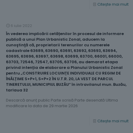
Citește mai mult
6 iulie 2022
În vederea implicării cetățenilor în procesul de informare
publică a unui Plan Urbanistic Zonal, aducem la
cunoştinţă că, proprietarii terenurilor cu numerele
cadastrale 63689, 63690, 63691, 63692, 63693, 63694,
63695, 63696, 63697, 63698, 63699, 63700, 66001, 66000,
63703, 72546, 72547, 63705, 63706, au demarat etapa
privind intenția de elaborare a Planului Urbanistic Zonal
pentru „CONSTRUIRE LOCUINȚE INDIVIDUALE CU REGIM DE
ÎNĂLȚIME S+P+1, S+P+2 ÎN U.T.R. 20, LA VEST DE PARCUL
TINERETULUI, MUNICIPIUL BUZĂU“ în intravilanul mun. Buzău,
tarlaua 32
Descarcă anunț public Parte scrisă Parte desenată Ultima
modificare la data de 29 martie 2026
Citește mai mult