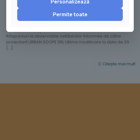
Personalizează
A DESEURILOR PRIN APORT VOLUNTAR IN MUNICIPIUL BUZAU“,
a demarat etapa pregatitoare de informare a publicului
cu privire la intentia de elaborare a Planului Urbanistic
Permite toate
Zonal.
Descarcă anunț public 1. Parte scrisă 2. Parte desenată
Răspunsuri la observațiile cetățenilor întocmite de către
proiectant URBAN SCOPE SRL Ultima modificare la data de 29
[…]
Citește mai mult