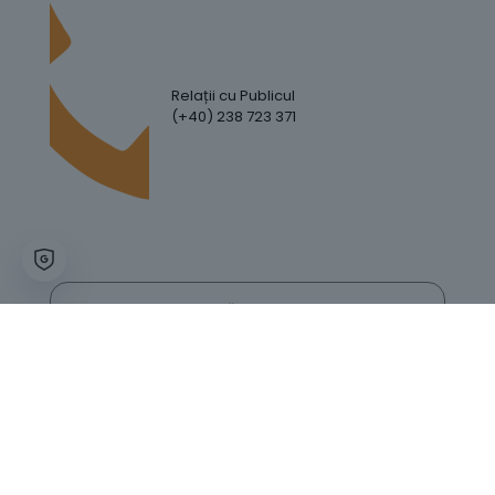
Relații cu Publicul
(+40) 238 723 371
Hartă Website
Trafic Website
GDPR