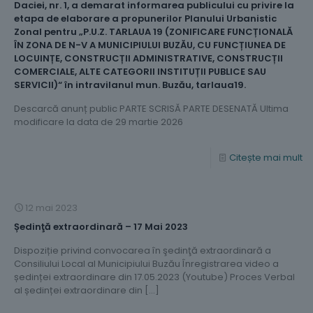
Daciei, nr. 1, a demarat informarea publicului cu privire la
etapa de elaborare a propunerilor Planului Urbanistic
Zonal pentru „P.U.Z. TARLAUA 19 (ZONIFICARE FUNCȚIONALĂ
ÎN ZONA DE N-V A MUNICIPIULUI BUZĂU, CU FUNCȚIUNEA DE
LOCUINȚE, CONSTRUCȚII ADMINISTRATIVE, CONSTRUCȚII
COMERCIALE, ALTE CATEGORII INSTITUȚII PUBLICE SAU
SERVICII)“ în intravilanul mun. Buzău, tarlaua19.
Descarcă anunț public PARTE SCRISĂ PARTE DESENATĂ Ultima
modificare la data de 29 martie 2026
Citește mai mult
12 mai 2023
Ședinţă extraordinară – 17 Mai 2023
Dispoziție privind convocarea în şedinţă extraordinară a
Consiliului Local al Municipiului Buzău Înregistrarea video a
ședinței extraordinare din 17.05.2023 (Youtube) Proces Verbal
al ședinței extraordinare din
[…]