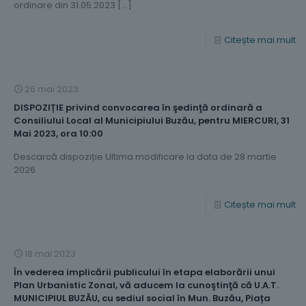
ordinare din 31.05.2023
[…]
Citește mai mult
26 mai 2023
DISPOZIȚIE privind convocarea în şedinţă ordinară a
Consiliului Local al Municipiului Buzău, pentru MIERCURI, 31
Mai 2023, ora 10:00
Descarcă dispoziție Ultima modificare la data de 28 martie
2026
Citește mai mult
18 mai 2023
În vederea implicării publicului în etapa elaborării unui
Plan Urbanistic Zonal, vă aducem la cunoştinţă că U.A.T.
MUNICIPIUL BUZĂU, cu sediul social în Mun. Buzău, Piața