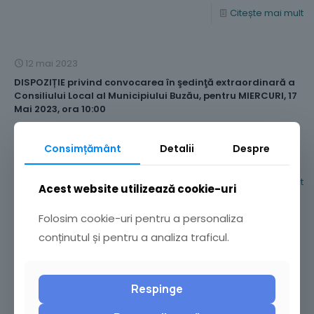
Citește mai mult
12 mai 2023
DISPOZIȚIE privind convocarea în şedinţă extraordinară a
Consiliului Local al Municipiului Buzău, pentru MIERCURI, 17
Mai 2023, ora 10:00
Descarcă dispoziție Ultima modificare la data de 28 martie
2026
Consimțământ
Detalii
Despre
Citește mai mult
Acest website utilizează cookie-uri
Folosim cookie-uri pentru a personaliza
9 mai 2023
conținutul și pentru a analiza traficul.
În vederea implicării publicului în etapa elaborării unui
Plan Urbanistic Zonal, aducem la cunoştinţă că U.A.T.
Municipiul Buzău, cu sediul social în Buzău, Piața Daciei, nr.
Respinge
1, în calitate de iniţiatori pentru documentatia de
urbanism PUZ „CENTRU INTEGRAT DE COLECTARE SEPARATA