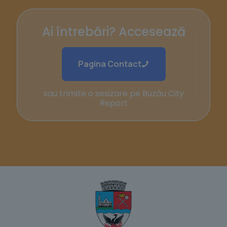
Ai întrebări? Accesează
Pagina Contact
sau trimite o sesizare pe Buzău City
Report