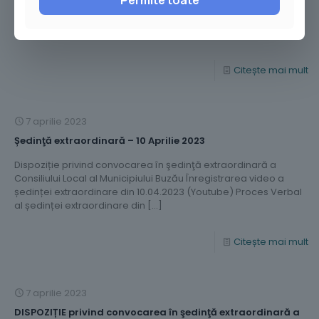
Permite toate
Descarcă anunț public 1. MEMORIU PREZENTARE 2. ÎNCADRARE ÎN
TERITORIU 3. PLAN SITUAȚIE EXISTENTĂ 4. PLAN REGLEMENTĂRI
URBANISTICE 5. PLAN MOBILARE 1.1000 6. PLAN MOBILARE 1.500
[…]
Citește mai mult
7 aprilie 2023
Ședinţă extraordinară – 10 Aprilie 2023
Dispoziție privind convocarea în şedinţă extraordinară a
Consiliului Local al Municipiului Buzău Înregistrarea video a
ședinței extraordinare din 10.04.2023 (Youtube) Proces Verbal
al ședinței extraordinare din
[…]
Citește mai mult
7 aprilie 2023
DISPOZIȚIE privind convocarea în şedinţă extraordinară a