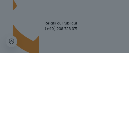
Relații cu Publicul
(+40) 238 723 371
Hartă Website
Trafic Website
GDPR