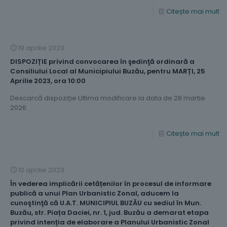
Citește mai mult
19 aprilie 2023
DISPOZIȚIE privind convocarea în şedinţă ordinară a
Consiliului Local al Municipiului Buzău, pentru MARȚI, 25
Aprilie 2023, ora 10:00
Descarcă dispoziție Ultima modificare la data de 28 martie
2026
Citește mai mult
10 aprilie 2023
În vederea implicării cetățenilor în procesul de informare
publică a unui Plan Urbanistic Zonal, aducem la
cunoştinţă că U.A.T. MUNICIPIUL BUZĂU cu sediul în Mun.
Buzău, str. Piața Daciei, nr. 1, jud. Buzău a demarat etapa
privind intenția de elaborare a Planului Urbanistic Zonal