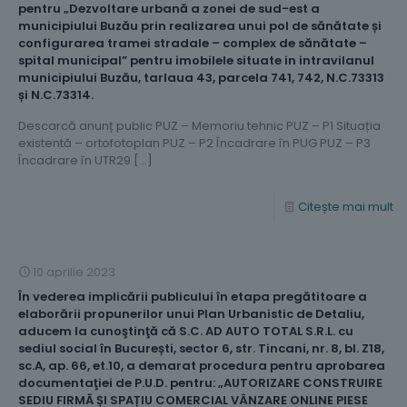
pentru „Dezvoltare urbană a zonei de sud-est a
municipiului Buzău prin realizarea unui pol de sănătate și
configurarea tramei stradale – complex de sănătate –
spital municipal” pentru imobilele situate in intravilanul
municipiului Buzău, tarlaua 43, parcela 741, 742, N.C.73313
și N.C.73314.
Descarcă anunț public PUZ – Memoriu tehnic PUZ – P1 Situația
existentă – ortofotoplan PUZ – P2 Încadrare în PUG PUZ – P3
Încadrare în UTR29
[…]
Citește mai mult
10 aprilie 2023
În vederea implicării publicului în etapa pregătitoare a
elaborării propunerilor unui Plan Urbanistic de Detaliu,
aducem la cunoştinţă că S.C. AD AUTO TOTAL S.R.L. cu
sediul social în București, sector 6, str. Tincani, nr. 8, bl. Z18,
sc.A, ap. 66, et.10, a demarat procedura pentru aprobarea
documentaţiei de P.U.D. pentru: „AUTORIZARE CONSTRUIRE
SEDIU FIRMĂ ȘI SPAȚIU COMERCIAL VÂNZARE ONLINE PIESE