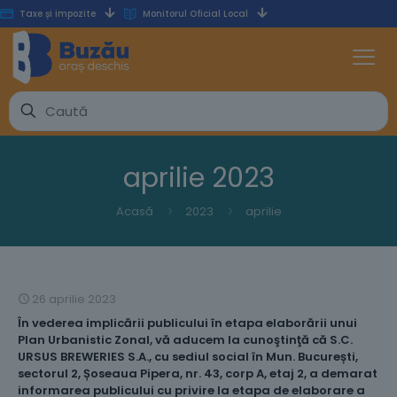
Taxe și impozite
Monitorul Oficial Local
aprilie 2023
Acasă
2023
aprilie
26 aprilie 2023
În vederea implicării publicului în etapa elaborării unui
Plan Urbanistic Zonal, vă aducem la cunoştinţă că S.C.
URSUS BREWERIES S.A., cu sediul social în Mun. București,
sectorul 2, Șoseaua Pipera, nr. 43, corp A, etaj 2, a demarat
informarea publicului cu privire la etapa de elaborare a