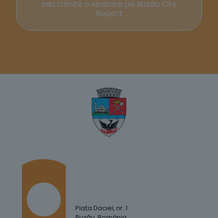
sau trimite o sesizare pe Buzău City
Report
Piața Daciei, nr. 1
Buzău, România