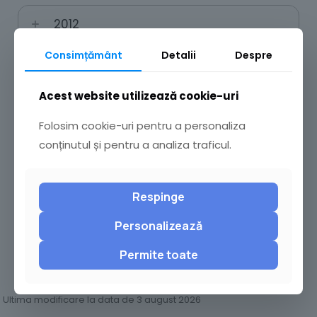
2012
Consimțământ
Detalii
Despre
Acest website utilizează cookie-uri
Monitorul Oficial
Folosim cookie-uri pentru a personaliza
Alte Pagini Importante
conținutul și pentru a analiza traficul.
Respinge
Buget
Datorie Publică
Personalizează
Indicatori Buget
Proiect Buget
Permite toate
Situații Financiare
Situația plăților lunare
Ultima modificare la data de 3 august 2026