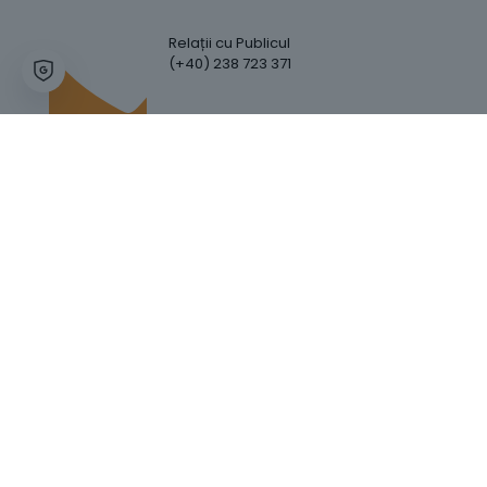
Relații cu Publicul
(+40) 238 723 371
Hartă Website
Trafic Website
GDPR