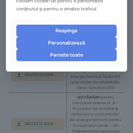
Folosim cookie-uri pentru a personaliza
juridice de Consiliul Local al
Municipiului Buzău în anul
conținutul și pentru a analiza traficul.
2010
HOTĂRÂRE
pentru
aprobarea încadrării
Respinge
terenurilor din intravilanul şi
246/26.11.2009
extravilanul municipiului
Personalizează
Buzău pe zone şi categorii
de folosinţă
Permite toate
HOTĂRÂRE
pentru
aprobarea aprobarea
preţului local pentru
260/23.12.2009
energia termică facturată
populaţiei cu valabilitate
de la 1 ianuarie 2010
HOTĂRÂRE
pentru
înlocuirea anexei nr. 8 –
Proceduri de stabilire şi
facturare a consumurilor
de energie termică pentru
262/23.12.2009
consumatorii finali – din
Regulamentul serviciului