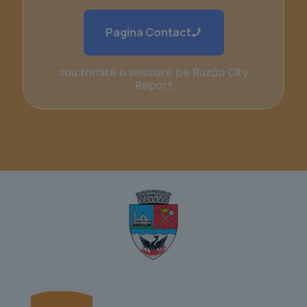
Pagina Contact
sau trimite o sesizare pe Buzău City
Report