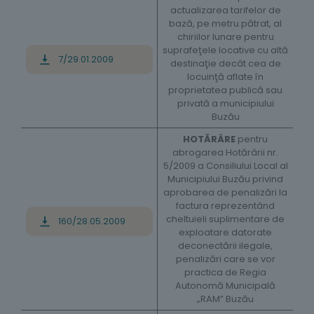
actualizarea tarifelor de
bază, pe metru pătrat, al
chiriilor lunare pentru
suprafeţele locative cu altă
7/29.01.2009
destinaţie decât cea de
locuinţă aflate în
proprietatea publică sau
privată a municipiului
Buzău
HOTĂRÂRE
pentru
abrogarea Hotărârii nr.
5/2009 a Consiliului Local al
Municipiului Buzău privind
aprobarea de penalizări la
factura reprezentând
cheltuieli suplimentare de
160/28.05.2009
exploatare datorate
deconectării ilegale,
penalizări care se vor
practica de Regia
Autonomă Municipală
„RAM” Buzău