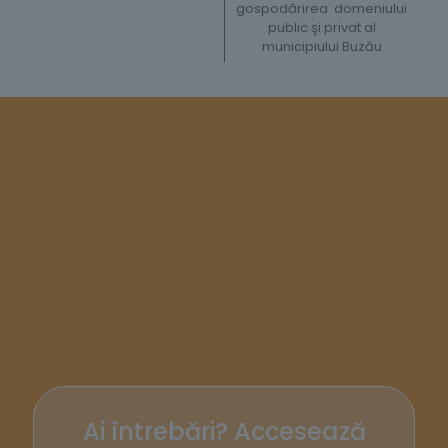
gospodărirea domeniului
public şi privat al
municipiului Buzău
Ai întrebări? Accesează