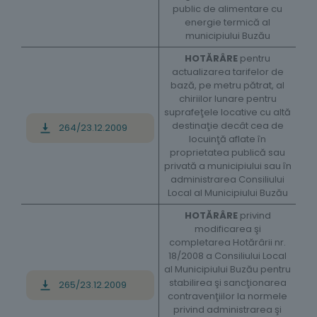
public de alimentare cu
energie termică al
municipiului Buzău
HOTĂRÂRE
pentru
actualizarea tarifelor de
bază, pe metru pătrat, al
chiriilor lunare pentru
suprafeţele locative cu altă
destinaţie decât cea de
264/23.12.2009
locuinţă aflate în
proprietatea publică sau
privată a municipiului sau în
administrarea Consiliului
Local al Municipiului Buzău
HOTĂRÂRE
privind
modificarea şi
completarea Hotărârii nr.
18/2008 a Consiliului Local
al Municipiului Buzău pentru
stabilirea şi sancţionarea
265/23.12.2009
contravenţiilor la normele
privind administrarea şi