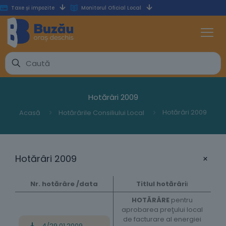
Taxe și impozite
Monitorul Oficial Local
Hotărâri 2009
Hotărâri 2009
Acasă
Hotărârile Consiliului Local​
+
Hotărâri 2009
Nr. hotărâre /data
Titlul hotărâri
i
HOTĂRÂRE
pentru
aprobarea preţului local
de facturare al energiei
4/29.01.2009