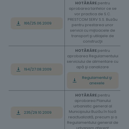
HOTĂRÂRE
pentru
aprobarea tarifelor ce se
vor practica de S.C.
PRESTCOM SERV S.S. Buzău
166/25.06.2009
pentru prestarea unor
servicii cu mijloacele de
transport şi utilajele de
construcţii
HOTĂRÂRE
pentru
aprobarea Regulamentului
serviciului de alimentare cu
apă şi canalizare
194/27.08.2009
Regulamentul şi
anexele
HOTĂRÂRE
pentru
aprobarea Planului
urbanistic general al
Municipiului Buzău în fază
235/29.10.2009
reactualizată, precum și a
Regulamentului general de
urbanism aferent