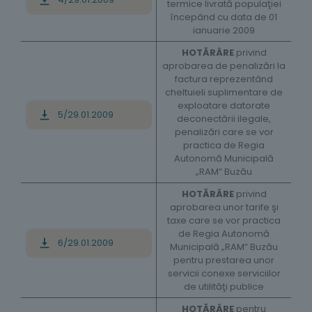
termice livrată populaţiei
începând cu data de 01
ianuarie 2009
HOTĂRÂRE
privind
aprobarea de penalizări la
factura reprezentând
cheltuieli suplimentare de
exploatare datorate
5/29.01.2009
deconectării ilegale,
penalizări care se vor
practica de Regia
Autonomă Municipală
„RAM” Buzău
HOTĂRÂRE
privind
aprobarea unor tarife şi
taxe care se vor practica
de Regia Autonomă
6/29.01.2009
Municipală „RAM” Buzău
pentru prestarea unor
servicii conexe serviciilor
de utilităţi publice
HOTĂRÂRE
pentru