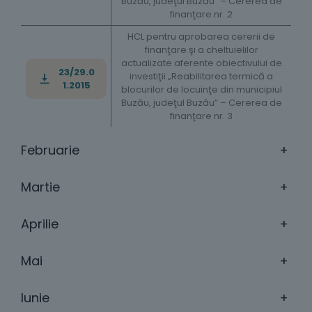
Buzău, judeţul Buzău” – Cererea de
finanţare nr. 2
HCL pentru aprobarea cererii de
finanţare şi a cheltuielilor
actualizate aferente obiectivului de
23/29.0
investiţii „Reabilitarea termică a
1.2015
blocurilor de locuinţe din municipiul
Buzău, judeţul Buzău” – Cererea de
finanţare nr. 3
Februarie
+
Martie
+
Aprilie
+
Mai
+
Iunie
+