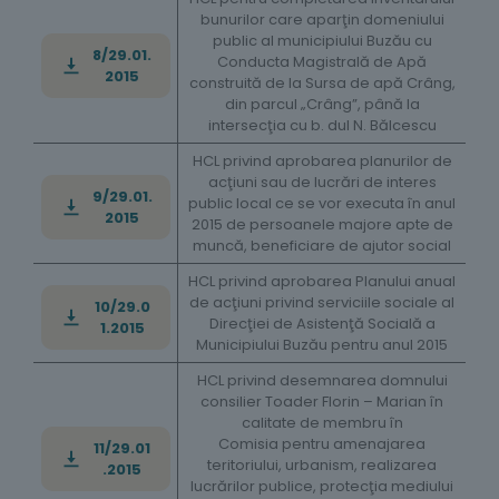
bunurilor care aparţin domeniului
public al municipiului Buzău cu
8/29.01.
Conducta Magistrală de Apă
2015
construită de la Sursa de apă Crâng,
din parcul „Crâng”, până la
intersecţia cu b. dul N. Bălcescu
HCL privind aprobarea planurilor de
acţiuni sau de lucrări de interes
9/29.01.
public local ce se vor executa în anul
2015
2015 de persoanele majore apte de
muncă, beneficiare de ajutor social
HCL privind aprobarea Planului anual
de acţiuni privind serviciile sociale al
10/29.0
Direcţiei de Asistenţă Socială a
1.2015
Municipiului Buzău pentru anul 2015
HCL privind desemnarea domnului
consilier Toader Florin – Marian în
calitate de membru în
Comisia pentru amenajarea
11/29.01
teritoriului, urbanism, realizarea
.2015
lucrărilor publice, protecţia mediului