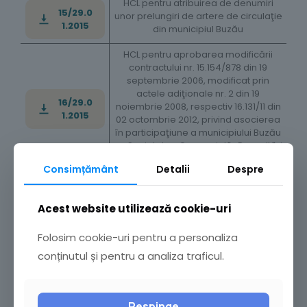
HCL pentru atribuirea de denumiri
15/29.0
unor prelungiri de artere de circulaţie
1.2015
din municipiul Buzău
HCL pentru aprobarea modificării
contractului nr. 15.154/878 din 19
septembrie 2006, modificat prin
actele adiţionale nr. 2 din 19
16/29.0
noiembrie 2008, respectiv 16.131/11 din
1.2015
02 octombrie 2012, privind asocierea
în participaţiune a municipiului Buzău
cu Societatea Comercială „Dezvoltări
Rezidenţiale” S.R.L. Buzău
Consimțământ
Detalii
Despre
HCL privind forma în care se va
întocmi şi ţine la zi Registrul agricol în
17/29.01
perioada 2015 – 2019 în cadrul
Acest website utilizează cookie-uri
.2015
Primăriei municipiului Buzău
Folosim cookie-uri pentru a personaliza
HCL privind modul de soluţionare a
18/29.01
conținutul și pentru a analiza traficul.
cererilor pentru eliberarea unor
.2015
certificate de urbanism
HCL privind acordarea normei de
Respinge