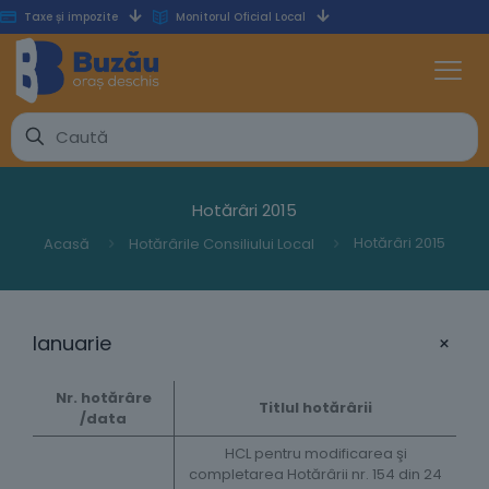
Taxe și impozite
Monitorul Oficial Local
Hotărâri 2015
Hotărâri 2015
Acasă
Hotărârile Consiliului Local​
+
Ianuarie
Nr. hotărâre
Titlul hotărârii
/data
HCL pentru modificarea şi
completarea Hotărârii nr. 154 din 24