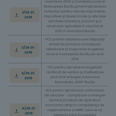
noiembrie 2014 a Consiliului Local al
Municipiului Buzău privind aprobarea
nivelurilor pentru valorile impozabile,
1/29.01.
impozitele şi taxele locale şi alte taxe
2015
asimilate acestora, precum şi a
amenzilor aplicabile în anul fiscal
2015 în municipiul Buzău
HCL privind validarea unei dispoziţii
emisă de primarul municipiului
2/29.01.
referitoare la majorarea bugetului
2015
local al municipiului Buzău pe anul
2014
HCL pentru aprobarea bugetului
rectificat de venituri şi cheltuieli pe
3/29.01.
anul 2014 al Regiei Autonome
2015
Municipale „RAM” Buzău
HCL pentru aprobarea contractului
de vânzare – cumpărare a energiei
termice produsă de operatorii
economici aflaţi în competenţa de
4/29.01
reglementare a ANRE care se va
.2015
perfecta între Societatea