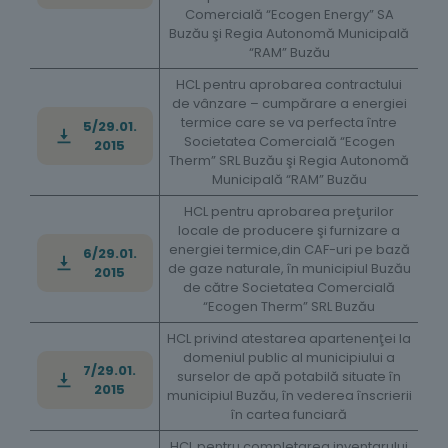
Comercială “Ecogen Energy” SA
Buzău şi Regia Autonomă Municipală
“RAM” Buzău
HCL pentru aprobarea contractului
de vânzare – cumpărare a energiei
termice care se va perfecta între
5/29.01.
Societatea Comercială “Ecogen
2015
Therm” SRL Buzău şi Regia Autonomă
Municipală “RAM” Buzău
HCL pentru aprobarea preţurilor
locale de producere şi furnizare a
energiei termice,din CAF-uri pe bază
6/29.01.
de gaze naturale, în municipiul Buzău
2015
de către Societatea Comercială
“Ecogen Therm” SRL Buzău
HCL privind atestarea apartenenţei la
domeniul public al municipiului a
7/29.01.
surselor de apă potabilă situate în
2015
municipiul Buzău, în vederea înscrierii
în cartea funciară
HCL pentru completarea inventarului