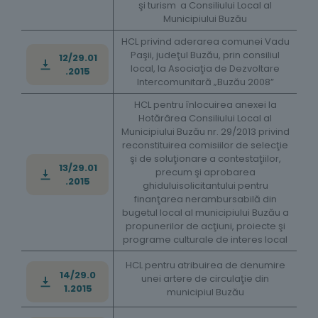
şi turism a Consiliului Local al
Municipiului Buzău
HCL privind aderarea comunei Vadu
Paşii, judeţul Buzău, prin consiliul
12/29.01
local, la Asociaţia de Dezvoltare
.2015
Intercomunitară „Buzău 2008”
HCL pentru înlocuirea anexei la
Hotărârea Consiliului Local al
Municipiului Buzău nr. 29/2013 privind
reconstituirea comisiilor de selecţie
şi de soluţionare a contestaţiilor,
13/29.01
precum şi aprobarea
.2015
ghiduluisolicitantului pentru
finanţarea nerambursabilă din
bugetul local al municipiului Buzău a
propunerilor de acţiuni, proiecte şi
programe culturale de interes local
HCL pentru atribuirea de denumire
14/29.0
unei artere de circulaţie din
1.2015
municipiul Buzău