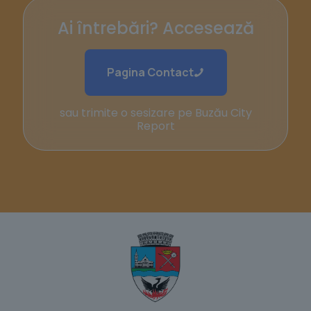
Ai întrebări? Accesează
Pagina Contact
sau trimite o sesizare pe Buzău City
Report