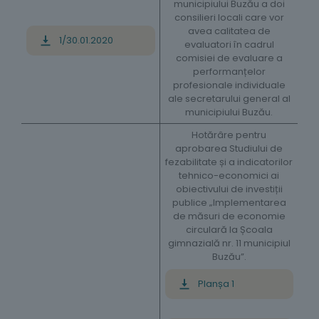
municipiului Buzău a doi
consilieri locali care vor
avea calitatea de
1/30.01.2020
evaluatori în cadrul
comisiei de evaluare a
performanțelor
profesionale individuale
ale secretarului general al
municipiului Buzău.
Hotărâre pentru
aprobarea Studiului de
fezabilitate și a indicatorilor
tehnico-economici ai
obiectivului de investiții
publice „Implementarea
de măsuri de economie
circulară la Școala
gimnazială nr. 11 municipiul
Buzău”.
Planșa 1