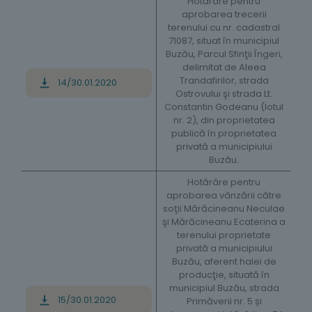
Hotărâre pentru
aprobarea trecerii
terenului cu nr. cadastral
71087, situat în municipiul
Buzău, Parcul Sfinţii Îngeri,
delimitat de Aleea
Trandafirilor, strada
14/30.01.2020
Ostrovului şi strada Lt.
Constantin Godeanu (lotul
nr. 2), din proprietatea
publică în proprietatea
privată a municipiului
Buzău.
Hotărâre pentru
aprobarea vânzării către
soţii Mărăcineanu Neculae
şi Mărăcineanu Ecaterina a
terenului proprietate
privată a municipiului
Buzău, aferent halei de
producţie, situată în
municipiul Buzău, strada
15/30.01.2020
Primăverii nr. 5 și