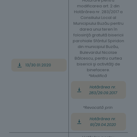
Hotărâre pentru
modificarea art. 2 din
Hotărârea nr. 283/2017 a
Consiliului Local al
Municipiului Buzău pentru
darea unui teren în
folosinţă gratuită bisericii
parohiale Sfântul Spiridon
din municipiul Buzău,
Bulevardul Nicolae
Bălcescu, pentru curtea
bisericii şi activităţi de
13/30.01.2020
binefacere.
*Modifică
Hotărârea nr.
283/29.09.2017
*Revocată prin
Hotărârea nr.
91/29.04.2020