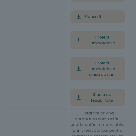
Planșa 9
Proiect
luminotehnic
Proiect
luminotehnic
clasa de curs
Studiu de
fezabilitate
Hotărâre privind
aprobarea contractării
unei finanţări rambursabile
prin credit bancar pentru