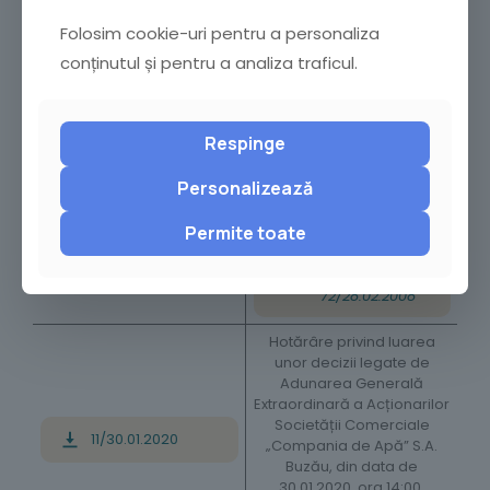
modificarea Anexei nr. 4 a
locurilor de așteptare
Folosim cookie-uri pentru a personaliza
clienți din Hotărârea
conținutul și pentru a analiza traficul.
Consiliului Local al
Municipiului Buzău nr.
72/2008 privind
reglementarea activității
Respinge
10/30.01.2020
de transport public în
regim de taxi sau închiriere,
Personalizează
precum și de dispecerat
taxi în municipiul Buzău.
Permite toate
*Modifică
Hotărârea nr.
72/28.02.2008
Hotărâre privind luarea
unor decizii legate de
Adunarea Generală
Extraordinară a Acționarilor
Societății Comerciale
11/30.01.2020
„Compania de Apă” S.A.
Buzău, din data de
30.01.2020, ora 14:00,