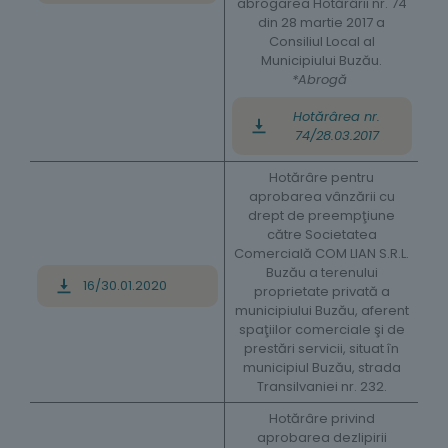
abrogarea Hotărârii nr. 74
din 28 martie 2017 a
Consiliul Local al
Municipiului Buzău.
*Abrogă
Hotărârea nr.
74/28.03.2017
Hotărâre pentru
aprobarea vânzării cu
drept de preempţiune
către Societatea
Comercială COM LIAN S.R.L.
Buzău a terenului
16/30.01.2020
proprietate privată a
municipiului Buzău, aferent
spaţiilor comerciale şi de
prestări servicii, situat în
municipiul Buzău, strada
Transilvaniei nr. 232.
Hotărâre privind
aprobarea dezlipirii