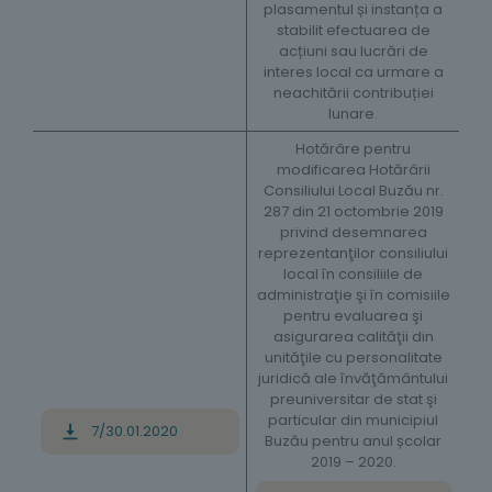
plasamentul și instanța a
stabilit efectuarea de
acțiuni sau lucrări de
interes local ca urmare a
neachitării contribuției
lunare.
Hotărâre pentru
modificarea Hotărârii
Consiliului Local Buzău nr.
287 din 21 octombrie 2019
privind desemnarea
reprezentanţilor consiliului
local în consiliile de
administraţie şi în comisiile
pentru evaluarea şi
asigurarea calităţii din
unităţile cu personalitate
juridică ale învăţământului
preuniversitar de stat şi
particular din municipiul
7/30.01.2020
Buzău pentru anul școlar
2019 – 2020.