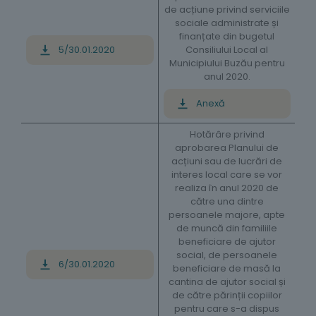
de acțiune privind serviciile
sociale administrate și
finanțate din bugetul
Consiliului Local al
5/30.01.2020
Municipiului Buzău pentru
anul 2020.
Anexă
Hotărâre privind
aprobarea Planului de
acțiuni sau de lucrări de
interes local care se vor
realiza în anul 2020 de
către una dintre
persoanele majore, apte
de muncă din familiile
beneficiare de ajutor
social, de persoanele
6/30.01.2020
beneficiare de masă la
cantina de ajutor social și
de către părinții copiilor
pentru care s-a dispus