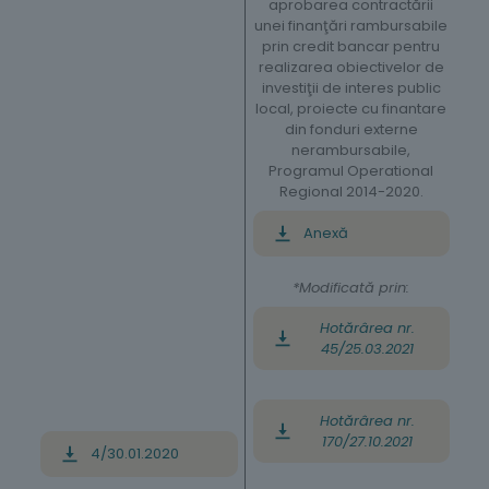
aprobarea contractării
unei finanţări rambursabile
prin credit bancar pentru
realizarea obiectivelor de
investiţii de interes public
local, proiecte cu finantare
din fonduri externe
nerambursabile,
Programul Operational
Regional 2014-2020.
Anexă
*Modificată prin:
Hotărârea nr.
45/25.03.2021
Hotărârea nr.
170/27.10.2021
4/30.01.2020