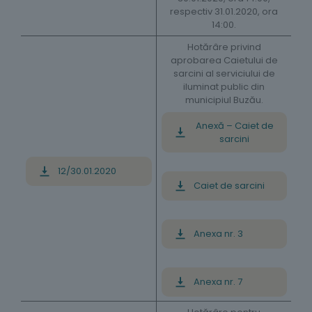
respectiv 31.01.2020, ora
14:00.
Hotărâre privind
aprobarea Caietului de
sarcini al serviciului de
iluminat public din
municipiul Buzău.
Anexă – Caiet de
sarcini
12/30.01.2020
Caiet de sarcini
Anexa nr. 3
Anexa nr. 7