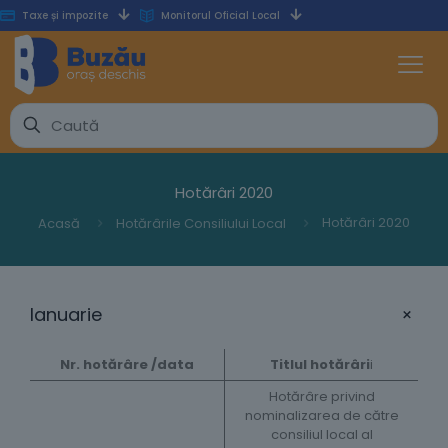
Taxe și impozite
Monitorul Oficial Local
Hotărâri 2020
Hotărâri 2020
Acasă
Hotărârile Consiliului Local​
+
Ianuarie
Nr. hotărâre /data
Titlul hotărâri
i
Hotărâre privind
nominalizarea de către
consiliul local al