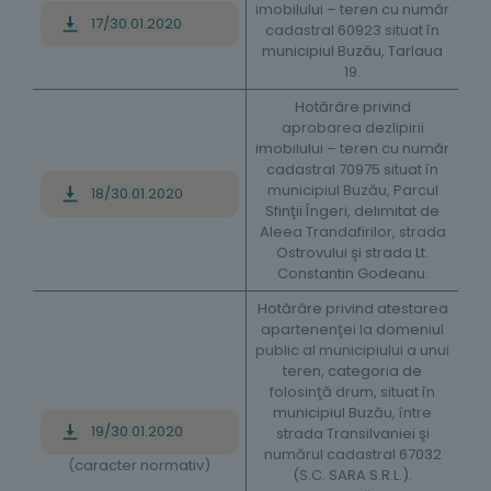
imobilului – teren cu număr
17/30.01.2020
cadastral 60923 situat în
municipiul Buzău, Tarlaua
19.
Hotărâre privind
aprobarea dezlipirii
imobilului – teren cu număr
cadastral 70975 situat în
municipiul Buzău, Parcul
18/30.01.2020
Sfinţii Îngeri, delimitat de
Aleea Trandafirilor, strada
Ostrovului şi strada Lt.
Constantin Godeanu.
Hotărâre privind atestarea
apartenenţei la domeniul
public al municipiului a unui
teren, categoria de
folosinţă drum, situat în
municipiul Buzău, între
19/30.01.2020
strada Transilvaniei şi
numărul cadastral 67032
(caracter normativ)
(S.C. SARA S.R.L.).