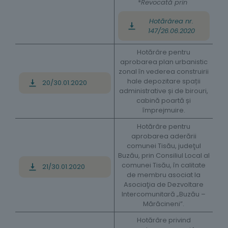
*
Revocată prin
Hotărârea nr.
147/26.06.2020
Hotărâre pentru
aprobarea plan urbanistic
zonal în vederea construirii
hale depozitare spații
20/30.01.2020
administrative și de birouri,
cabină poartă și
împrejmuire.
Hotărâre pentru
aprobarea aderării
comunei Tisău, judeţul
Buzău, prin Consiliul Local al
comunei Tisău, în calitate
21/30.01.2020
de membru asociat la
Asociaţia de Dezvoltare
Intercomunitară „Buzău –
Mărăcineni”.
Hotărâre privind